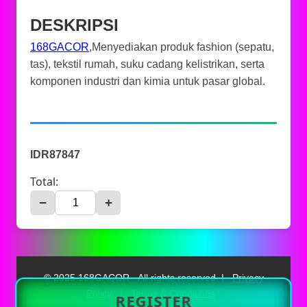
DESKRIPSI
168GACOR
,Menyediakan produk fashion (sepatu,
tas), tekstil rumah, suku cadang kelistrikan, serta
komponen industri dan kimia untuk pasar global.
IDR87847
Total:
−
+
© 2025 168GACOR - All rights reserved. |
Privacy
Policy
|
Terms & Conditions
REGISTER