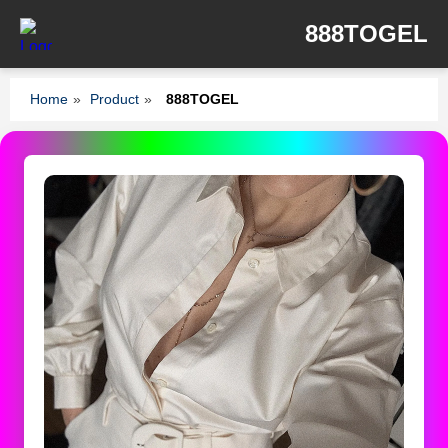
888TOGEL
Home
»
Product
»
888TOGEL