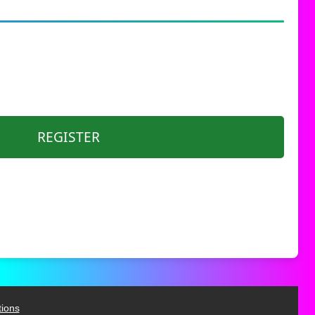
REGISTER
tions