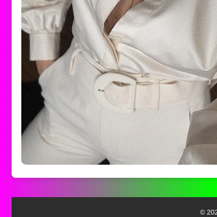
© 202