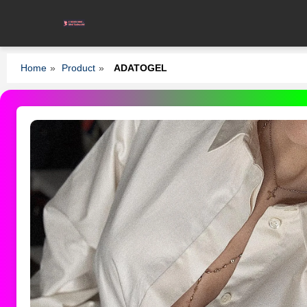
Home
»
Product
»
ADATOGEL