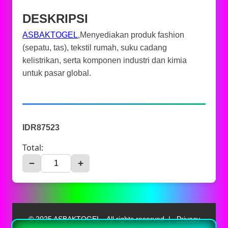
DESKRIPSI
ASBAKTOGEL
,Menyediakan produk fashion
(sepatu, tas), tekstil rumah, suku cadang
kelistrikan, serta komponen industri dan kimia
untuk pasar global.
IDR87523
Total:
−
+
© 2025 ASBAKTOGEL - All rights reserved. |
Privacy