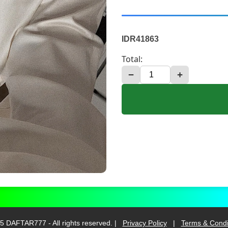
IDR41863
Total:
−
+
5 DAFTAR777 - All rights reserved. |
Privacy Policy
|
Terms & Condi