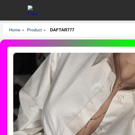
Home
»
Product
»
DAFTAR777