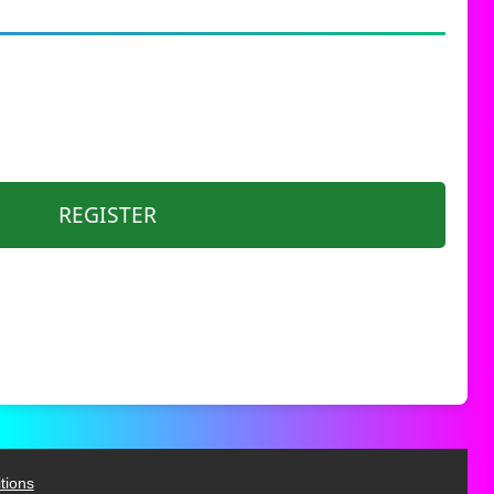
REGISTER
tions