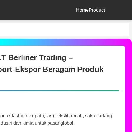
Home
Product
 Berliner Trading –
port-Ekspor Beragam Produk
duk fashion (sepatu, tas), tekstil rumah, suku cadang
ndustri dan kimia untuk pasar global.