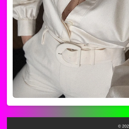
© 202