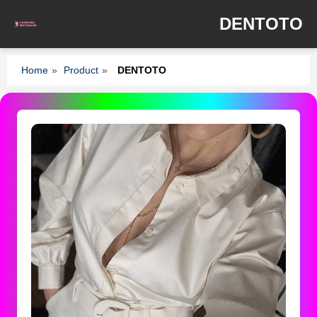
DENTOTO
Home
»
Product
»
DENTOTO