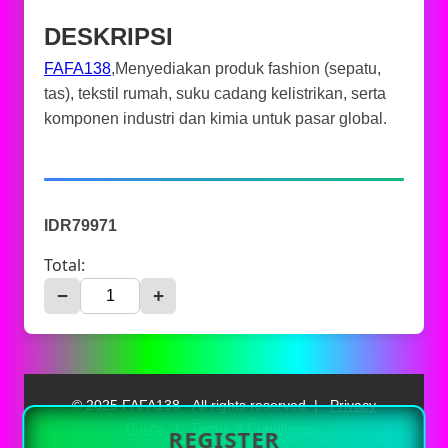
DESKRIPSI
FAFA138
,Menyediakan produk fashion (sepatu,
tas), tekstil rumah, suku cadang kelistrikan, serta
komponen industri dan kimia untuk pasar global.
IDR79971
Total:
−
+
© 2025 FAFA138 - All rights reserved. |
Privacy
Policy
|
Terms & Conditions
REGISTER