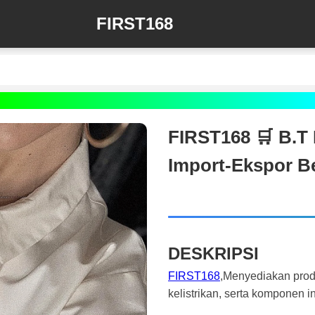
FIRST168
FIRST168 🛒 B.T 
Import-Ekspor B
DESKRIPSI
FIRST168
,Menyediakan produ
kelistrikan, serta komponen i