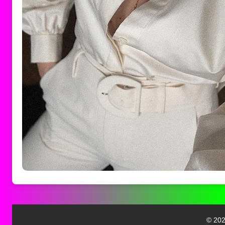
© 202