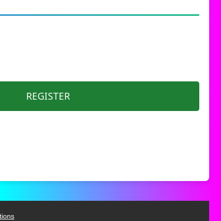
REGISTER
tions