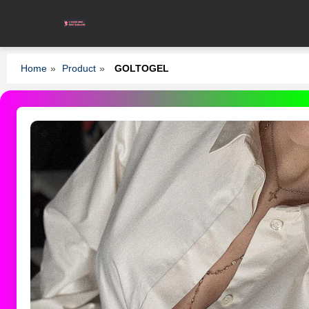
Home
»
Product
»
GOLTOGEL