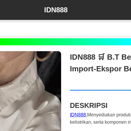
IDN888
IDN888 🛒 B.T Be
Import-Ekspor B
DESKRIPSI
IDN888
,Menyediakan produk f
kelistrikan, serta komponen i