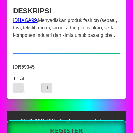
DESKRIPSI
IDNAGA99
,Menyediakan produk fashion (sepatu,
tas), tekstil rumah, suku cadang kelistrikan, serta
komponen industri dan kimia untuk pasar global.
IDR59345
Total:
−
+
© 2025 IDNAGA99 - All rights reserved. |
Privacy
Policy
|
Terms & Conditions
REGISTER