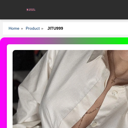
Home
»
Product
»
JITU999