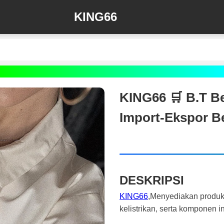
KING66
KING66 🛒 B.T Be
Import-Ekspor B
DESKRIPSI
KING66
,Menyediakan produk f
kelistrikan, serta komponen i