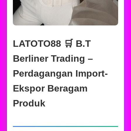
LATOTO88 🛒 B.T
Berliner Trading –
Perdagangan Import-
Ekspor Beragam
Produk