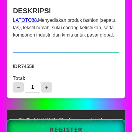
DESKRIPSI
LATOTO88
,Menyediakan produk fashion (sepatu,
tas), tekstil rumah, suku cadang kelistrikan, serta
komponen industri dan kimia untuk pasar global.
IDR74558
Total:
−
+
© 2025 LATOTO88 - All rights reserved. |
Privacy
Policy
|
Terms & Conditions
REGISTER