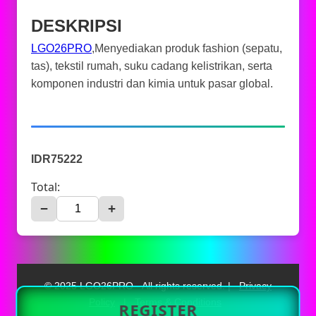
DESKRIPSI
LGO26PRO
,Menyediakan produk fashion (sepatu,
tas), tekstil rumah, suku cadang kelistrikan, serta
komponen industri dan kimia untuk pasar global.
IDR75222
Total:
−
+
© 2025 LGO26PRO - All rights reserved. |
Privacy
Policy
|
Terms & Conditions
REGISTER