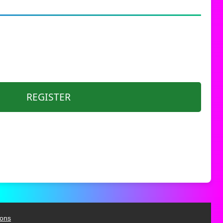
REGISTER
ions