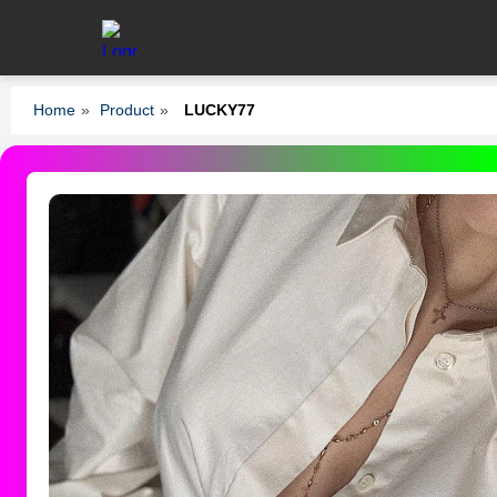
Home
»
Product
»
LUCKY77