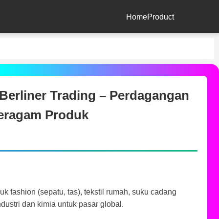
Home
Product
Berliner Trading – Perdagangan
eragam Produk
k fashion (sepatu, tas), tekstil rumah, suku cadang
ndustri dan kimia untuk pasar global.