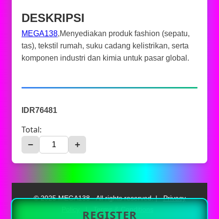
DESKRIPSI
MEGA138
,Menyediakan produk fashion (sepatu,
tas), tekstil rumah, suku cadang kelistrikan, serta
komponen industri dan kimia untuk pasar global.
IDR76481
Total:
−
+
© 2025 MEGA138 - All rights reserved. |
Privacy
Policy
|
Terms & Conditions
REGISTER