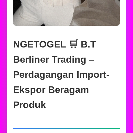
NGETOGEL 🛒 B.T
Berliner Trading –
Perdagangan Import-
Ekspor Beragam
Produk