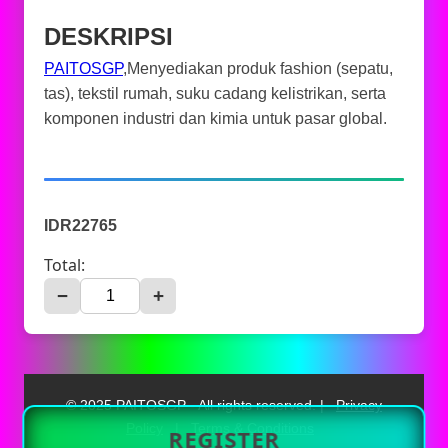
DESKRIPSI
PAITOSGP
,Menyediakan produk fashion (sepatu,
tas), tekstil rumah, suku cadang kelistrikan, serta
komponen industri dan kimia untuk pasar global.
IDR22765
Total:
−
+
© 2025 PAITOSGP - All rights reserved. |
Privacy
Policy
|
Terms & Conditions
REGISTER