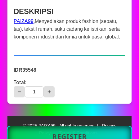
DESKRIPSI
PAIZA99
,Menyediakan produk fashion (sepatu,
tas), tekstil rumah, suku cadang kelistrikan, serta
komponen industri dan kimia untuk pasar global.
IDR35548
Total:
−
+
© 2025 PAIZA99 - All rights reserved. |
Privacy
Policy
|
Terms & Conditions
REGISTER