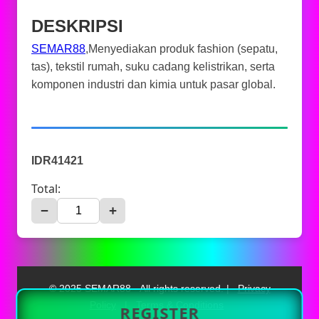
DESKRIPSI
SEMAR88
,Menyediakan produk fashion (sepatu,
tas), tekstil rumah, suku cadang kelistrikan, serta
komponen industri dan kimia untuk pasar global.
IDR41421
Total:
−
+
© 2025 SEMAR88 - All rights reserved. |
Privacy
Policy
|
Terms & Conditions
REGISTER