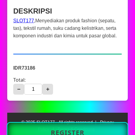
DESKRIPSI
SLOT177
,Menyediakan produk fashion (sepatu,
tas), tekstil rumah, suku cadang kelistrikan, serta
komponen industri dan kimia untuk pasar global.
IDR73186
Total:
−
+
© 2025 SLOT177 - All rights reserved. |
Privacy
Policy
|
Terms & Conditions
REGISTER