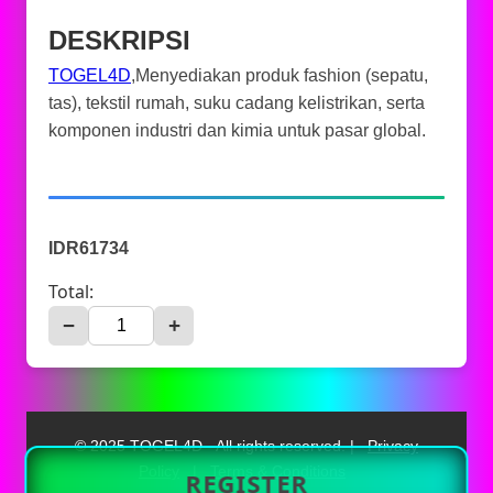
DESKRIPSI
TOGEL4D
,Menyediakan produk fashion (sepatu,
tas), tekstil rumah, suku cadang kelistrikan, serta
komponen industri dan kimia untuk pasar global.
IDR61734
Total:
−
+
© 2025 TOGEL4D - All rights reserved. |
Privacy
Policy
|
Terms & Conditions
REGISTER