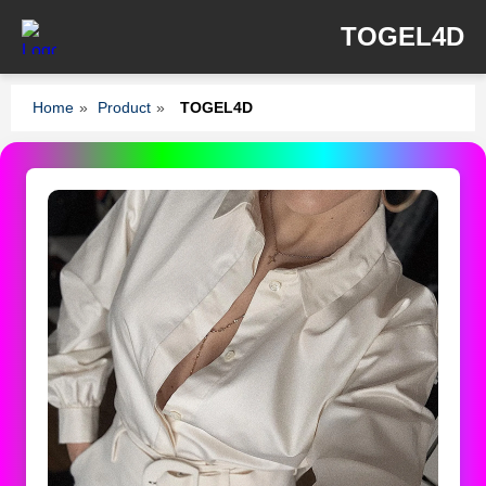
TOGEL4D
Home
»
Product
»
TOGEL4D