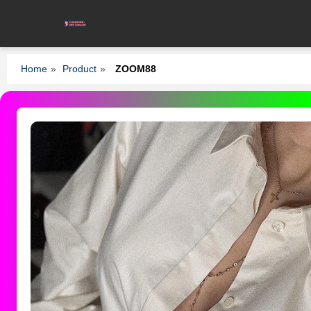
Home
»
Product
»
ZOOM88