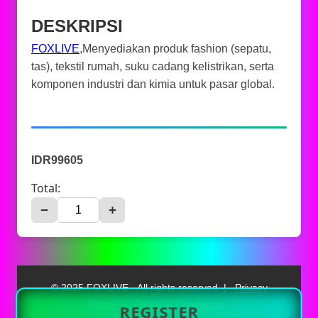
DESKRIPSI
FOXLIVE
,Menyediakan produk fashion (sepatu,
tas), tekstil rumah, suku cadang kelistrikan, serta
komponen industri dan kimia untuk pasar global.
IDR99605
Total:
−
+
© 2025 FOXLIVE - All rights reserved. |
Privacy
Policy
|
Terms & Conditions
REGISTER