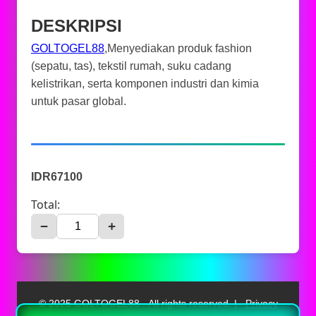
DESKRIPSI
GOLTOGEL88
,Menyediakan produk fashion
(sepatu, tas), tekstil rumah, suku cadang
kelistrikan, serta komponen industri dan kimia
untuk pasar global.
IDR67100
Total:
−
+
© 2025 GOLTOGEL88 - All rights reserved. |
Privacy