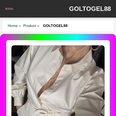
GOLTOGEL88
Home
»
Product
»
GOLTOGEL88