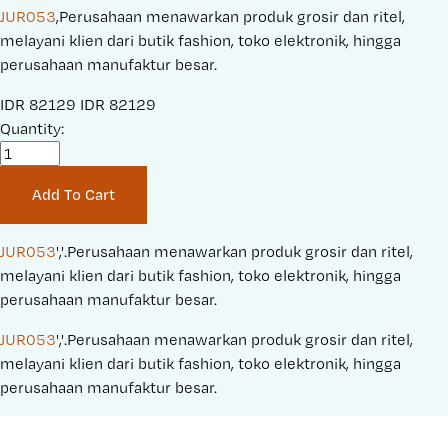
JUR053
,Perusahaan menawarkan produk grosir dan ritel,
melayani klien dari butik fashion, toko elektronik, hingga
perusahaan manufaktur besar.
S
IDR 82129
O
IDR 82129
a
Quantity:
r
l
i
e
g
Add To Cart
P
i
r
n
i
a
JUR053
','.Perusahaan menawarkan produk grosir dan ritel, 
c
l
melayani klien dari butik fashion, toko elektronik, hingga 
e
P
perusahaan manufaktur besar.
:
r
JUR053
','.Perusahaan menawarkan produk grosir dan ritel, 
i
melayani klien dari butik fashion, toko elektronik, hingga 
c
perusahaan manufaktur besar.
e
: