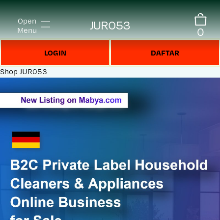
Open
JUR053
0
Menu
LOGIN
DAFTAR
Shop
JUR053