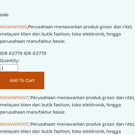
sale
NAGAWIN99
,Perusahaan menawarkan produk grosir dan ritel,
melayani klien dari butik fashion, toko elektronik, hingga
perusahaan manufaktur besar.
S
IDR 63779
O
IDR 63779
a
Quantity:
r
l
i
e
g
Add To Cart
P
i
r
n
i
a
NAGAWIN99
','.Perusahaan menawarkan produk grosir dan ritel, 
c
l
melayani klien dari butik fashion, toko elektronik, hingga 
e
P
perusahaan manufaktur besar.
:
r
NAGAWIN99
','.Perusahaan menawarkan produk grosir dan ritel, 
i
melayani klien dari butik fashion, toko elektronik, hingga 
c