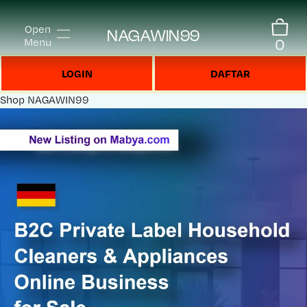
Open
NAGAWIN99
0
Menu
LOGIN
DAFTAR
Shop
NAGAWIN99