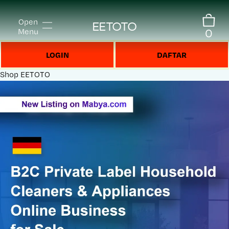
Open
EETOTO
0
Menu
LOGIN
DAFTAR
Shop
EETOTO