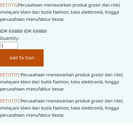
EETOTO
,Perusahaan menawarkan produk grosir dan ritel,
melayani klien dari butik fashion, toko elektronik, hingga
perusahaan manufaktur besar.
S
IDR 69889
O
IDR 69889
a
Quantity:
r
l
i
e
g
Add To Cart
P
i
r
n
i
a
EETOTO
','.Perusahaan menawarkan produk grosir dan ritel, 
c
l
melayani klien dari butik fashion, toko elektronik, hingga 
e
P
perusahaan manufaktur besar.
:
r
EETOTO
','.Perusahaan menawarkan produk grosir dan ritel, 
i
melayani klien dari butik fashion, toko elektronik, hingga 
c
perusahaan manufaktur besar.
e
: