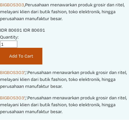
BIGBOS303
,Perusahaan menawarkan produk grosir dan ritel,
melayani klien dari butik fashion, toko elektronik, hingga
perusahaan manufaktur besar.
S
IDR 80691
O
IDR 80691
a
Quantity:
r
l
i
e
g
Add To Cart
P
i
r
n
i
a
BIGBOS303
','.Perusahaan menawarkan produk grosir dan ritel, 
c
l
melayani klien dari butik fashion, toko elektronik, hingga 
e
P
perusahaan manufaktur besar.
:
r
BIGBOS303
','.Perusahaan menawarkan produk grosir dan ritel, 
i
melayani klien dari butik fashion, toko elektronik, hingga 
c
perusahaan manufaktur besar.
e
: