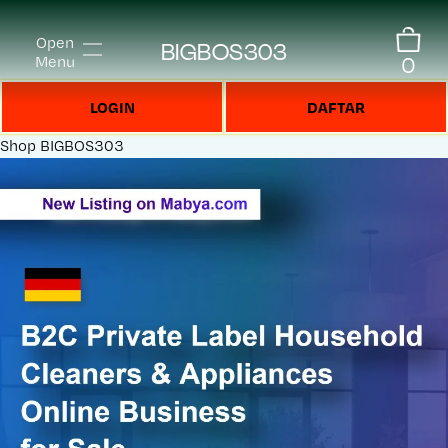
Open
BIGBOS303
0
Menu
LOGIN
DAFTAR
Shop
BIGBOS303