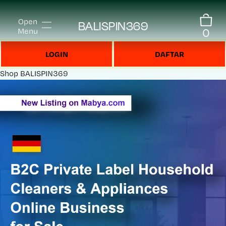
Open
BALISPIN369
0
Menu
LOGIN
DAFTAR
Shop
BALISPIN369