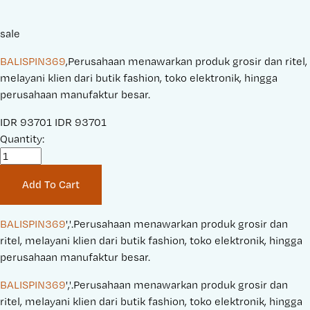
sale
BALISPIN369
,Perusahaan menawarkan produk grosir dan ritel,
melayani klien dari butik fashion, toko elektronik, hingga
perusahaan manufaktur besar.
S
IDR 93701
O
IDR 93701
a
Quantity:
r
l
i
e
g
Add To Cart
P
i
r
n
i
a
BALISPIN369
','.Perusahaan menawarkan produk grosir dan 
c
l
ritel, melayani klien dari butik fashion, toko elektronik, hingga 
e
P
perusahaan manufaktur besar.
:
r
BALISPIN369
','.Perusahaan menawarkan produk grosir dan 
i
ritel, melayani klien dari butik fashion, toko elektronik, hingga 
c