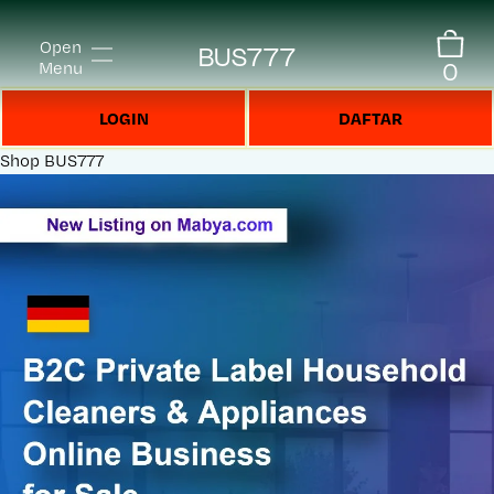
Open
BUS777
0
Menu
LOGIN
DAFTAR
Shop
BUS777