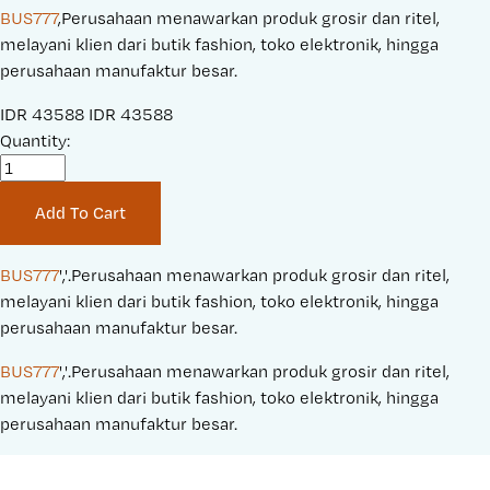
BUS777
,Perusahaan menawarkan produk grosir dan ritel,
melayani klien dari butik fashion, toko elektronik, hingga
perusahaan manufaktur besar.
S
IDR 43588
O
IDR 43588
a
Quantity:
r
l
i
e
g
Add To Cart
P
i
r
n
i
a
BUS777
','.Perusahaan menawarkan produk grosir dan ritel, 
c
l
melayani klien dari butik fashion, toko elektronik, hingga 
e
P
perusahaan manufaktur besar.
:
r
BUS777
','.Perusahaan menawarkan produk grosir dan ritel, 
i
melayani klien dari butik fashion, toko elektronik, hingga 
c
perusahaan manufaktur besar.
e
: