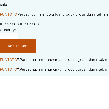
sale
FUNTOTO
,Perusahaan menawarkan produk grosir dan ritel, mela
S
IDR 24803
O
IDR 24803
a
Quantity:
r
l
i
e
g
Add To Cart
P
i
r
n
i
a
FUNTOTO
','.Perusahaan menawarkan produk grosir dan ritel, me
c
l
FUNTOTO
','.Perusahaan menawarkan produk grosir dan ritel, me
e
P
:
r
i
c
e
: