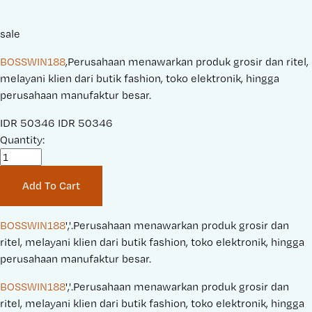
sale
BOSSWIN188
,Perusahaan menawarkan produk grosir dan ritel,
melayani klien dari butik fashion, toko elektronik, hingga
perusahaan manufaktur besar.
S
IDR 50346
O
IDR 50346
a
Quantity:
r
l
i
e
g
Add To Cart
P
i
r
n
i
a
BOSSWIN188
','.Perusahaan menawarkan produk grosir dan 
c
l
ritel, melayani klien dari butik fashion, toko elektronik, hingga 
e
P
perusahaan manufaktur besar.
:
r
BOSSWIN188
','.Perusahaan menawarkan produk grosir dan 
i
ritel, melayani klien dari butik fashion, toko elektronik, hingga 
c