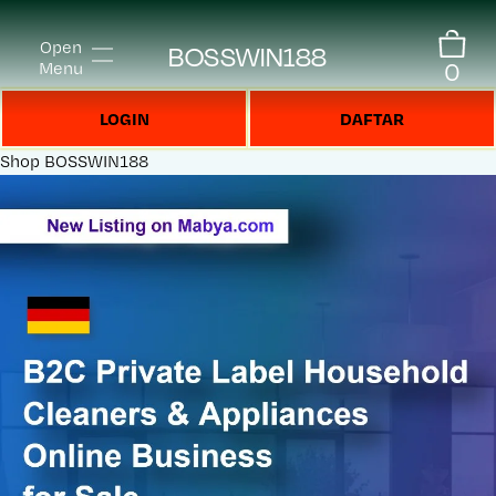
Open
BOSSWIN188
0
Menu
LOGIN
DAFTAR
Shop
BOSSWIN188