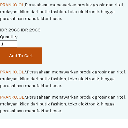
PRANKOJOL
,Perusahaan menawarkan produk grosir dan ritel,
melayani klien dari butik fashion, toko elektronik, hingga
perusahaan manufaktur besar.
S
IDR 2963
O
IDR 2963
a
Quantity:
r
l
i
e
g
Add To Cart
P
i
r
n
i
a
PRANKOJOL
','.Perusahaan menawarkan produk grosir dan ritel, 
c
l
melayani klien dari butik fashion, toko elektronik, hingga 
e
P
perusahaan manufaktur besar.
:
r
PRANKOJOL
','.Perusahaan menawarkan produk grosir dan ritel, 
i
melayani klien dari butik fashion, toko elektronik, hingga 
c
perusahaan manufaktur besar.
e
: