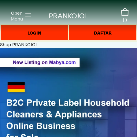
Open
PRANKOJOL
0
Menu
LOGIN
DAFTAR
Shop
PRANKOJOL