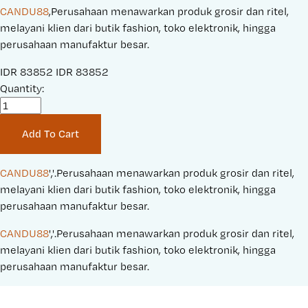
CANDU88
,Perusahaan menawarkan produk grosir dan ritel,
melayani klien dari butik fashion, toko elektronik, hingga
perusahaan manufaktur besar.
S
IDR 83852
O
IDR 83852
a
Quantity:
r
l
i
e
g
Add To Cart
P
i
r
n
i
a
CANDU88
','.Perusahaan menawarkan produk grosir dan ritel, 
c
l
melayani klien dari butik fashion, toko elektronik, hingga 
e
P
perusahaan manufaktur besar.
:
r
CANDU88
','.Perusahaan menawarkan produk grosir dan ritel, 
i
melayani klien dari butik fashion, toko elektronik, hingga 
c
perusahaan manufaktur besar.
e
: