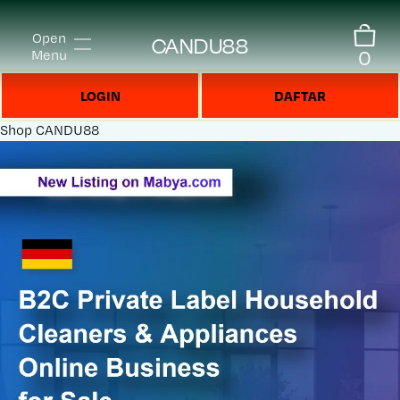
Open
CANDU88
0
Menu
LOGIN
DAFTAR
Shop
CANDU88