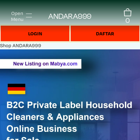
Open
ANDARA999
0
Menu
LOGIN
DAFTAR
Shop
ANDARA999