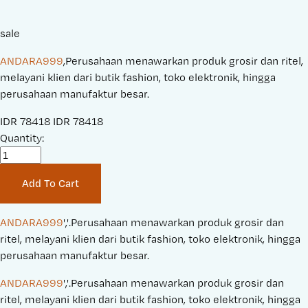
sale
ANDARA999
,Perusahaan menawarkan produk grosir dan ritel,
melayani klien dari butik fashion, toko elektronik, hingga
perusahaan manufaktur besar.
S
IDR 78418
O
IDR 78418
a
Quantity:
r
l
i
e
g
Add To Cart
P
i
r
n
i
a
ANDARA999
','.Perusahaan menawarkan produk grosir dan 
c
l
ritel, melayani klien dari butik fashion, toko elektronik, hingga 
e
P
perusahaan manufaktur besar.
:
r
ANDARA999
','.Perusahaan menawarkan produk grosir dan 
i
ritel, melayani klien dari butik fashion, toko elektronik, hingga 
c