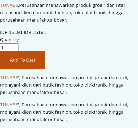
TUNA88
,Perusahaan menawarkan produk grosir dan ritel,
melayani klien dari butik fashion, toko elektronik, hingga
perusahaan manufaktur besar.
S
IDR 15191
O
IDR 15191
a
Quantity:
r
l
i
e
g
Add To Cart
P
i
r
n
i
a
TUNA88
','.Perusahaan menawarkan produk grosir dan ritel, 
c
l
melayani klien dari butik fashion, toko elektronik, hingga 
e
P
perusahaan manufaktur besar.
:
r
TUNA88
','.Perusahaan menawarkan produk grosir dan ritel, 
i
melayani klien dari butik fashion, toko elektronik, hingga 
c
perusahaan manufaktur besar.
e
: