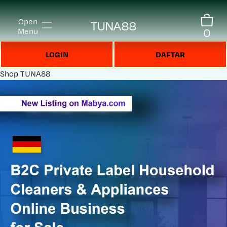
Open
TUNA88
0
Menu
LOGIN
DAFTAR
Shop
TUNA88