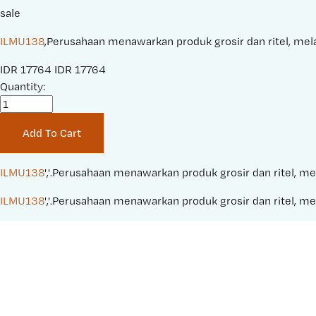
sale
ILMU138
,Perusahaan menawarkan produk grosir dan ritel, melay
S
IDR 17764
O
IDR 17764
a
Quantity:
r
l
i
e
g
Add To Cart
P
i
r
n
i
a
ILMU138
','.Perusahaan menawarkan produk grosir dan ritel, mel
c
l
ILMU138
','.Perusahaan menawarkan produk grosir dan ritel, mel
e
P
:
r
i
c
e
: