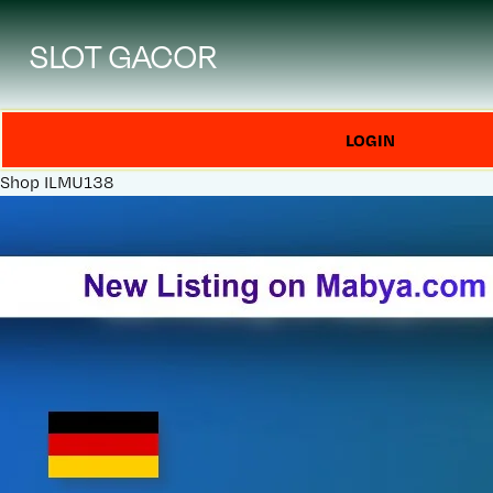
SLOT GACOR
LOGIN
Shop
ILMU138