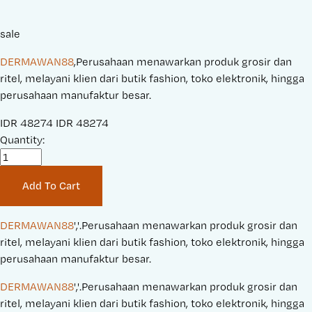
sale
DERMAWAN88
,Perusahaan menawarkan produk grosir dan
ritel, melayani klien dari butik fashion, toko elektronik, hingga
perusahaan manufaktur besar.
S
IDR 48274
O
IDR 48274
a
Quantity:
r
l
i
e
g
Add To Cart
P
i
r
n
i
a
DERMAWAN88
','.Perusahaan menawarkan produk grosir dan 
c
l
ritel, melayani klien dari butik fashion, toko elektronik, hingga 
e
P
perusahaan manufaktur besar.
:
r
DERMAWAN88
','.Perusahaan menawarkan produk grosir dan 
i
ritel, melayani klien dari butik fashion, toko elektronik, hingga 
c