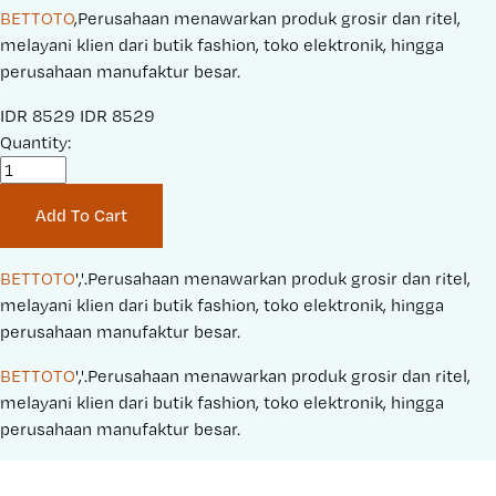
BETTOTO
,Perusahaan menawarkan produk grosir dan ritel,
melayani klien dari butik fashion, toko elektronik, hingga
perusahaan manufaktur besar.
S
IDR 8529
O
IDR 8529
a
Quantity:
r
l
i
e
g
Add To Cart
P
i
r
n
i
a
BETTOTO
','.Perusahaan menawarkan produk grosir dan ritel, 
c
l
melayani klien dari butik fashion, toko elektronik, hingga 
e
P
perusahaan manufaktur besar.
:
r
BETTOTO
','.Perusahaan menawarkan produk grosir dan ritel, 
i
melayani klien dari butik fashion, toko elektronik, hingga 
c
perusahaan manufaktur besar.
e
: