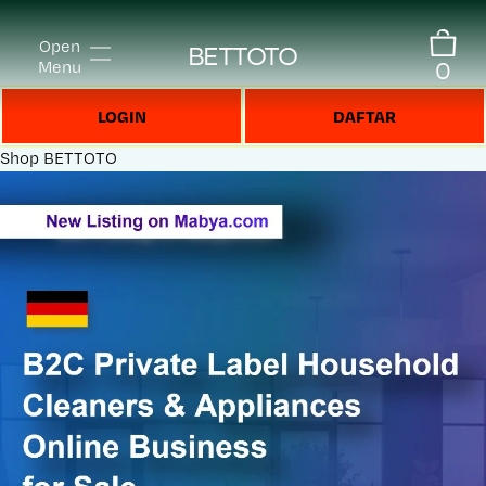
Open
BETTOTO
0
Menu
LOGIN
DAFTAR
Shop
BETTOTO