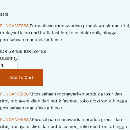
sale
FUNGAME888
,Perusahaan menawarkan produk grosir dan ritel,
melayani klien dari butik fashion, toko elektronik, hingga
perusahaan manufaktur besar.
S
IDR 59489
O
IDR 59489
a
Quantity:
r
l
i
e
g
Add To Cart
P
i
r
n
i
a
FUNGAME888
','.Perusahaan menawarkan produk grosir dan 
c
l
ritel, melayani klien dari butik fashion, toko elektronik, hingga 
e
P
perusahaan manufaktur besar.
:
r
FUNGAME888
','.Perusahaan menawarkan produk grosir dan 
i
ritel, melayani klien dari butik fashion, toko elektronik, hingga 
c