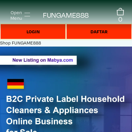
Open
FUNGAME888
0
Menu
LOGIN
DAFTAR
Shop
FUNGAME888