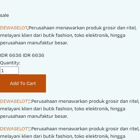
sale
DEWASELOT
,Perusahaan menawarkan produk grosir dan ritel,
melayani klien dari butik fashion, toko elektronik, hingga
perusahaan manufaktur besar.
S
IDR 6636
O
IDR 6636
a
Quantity:
r
l
i
e
g
Add To Cart
P
i
r
n
i
a
DEWASELOT
','.Perusahaan menawarkan produk grosir dan ritel, 
c
l
melayani klien dari butik fashion, toko elektronik, hingga 
e
P
perusahaan manufaktur besar.
:
r
DEWASELOT
','.Perusahaan menawarkan produk grosir dan ritel, 
i
melayani klien dari butik fashion, toko elektronik, hingga 
c