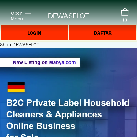
Open
DEWASELOT
0
Menu
LOGIN
DAFTAR
Shop
DEWASELOT