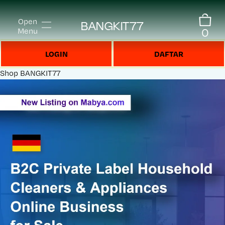
Open
BANGKIT77
0
Menu
LOGIN
DAFTAR
Shop
BANGKIT77