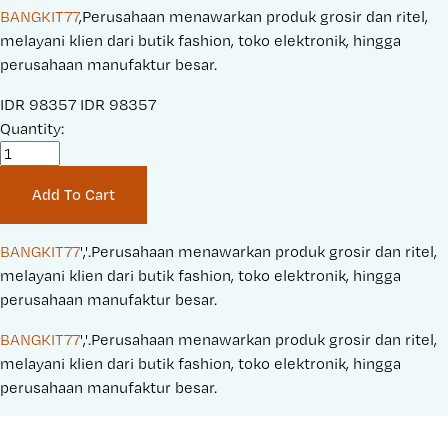
BANGKIT77
,Perusahaan menawarkan produk grosir dan ritel,
melayani klien dari butik fashion, toko elektronik, hingga
perusahaan manufaktur besar.
S
IDR 98357
O
IDR 98357
a
Quantity:
r
l
i
e
g
Add To Cart
P
i
r
n
i
a
BANGKIT77
','.Perusahaan menawarkan produk grosir dan ritel, 
c
l
melayani klien dari butik fashion, toko elektronik, hingga 
e
P
perusahaan manufaktur besar.
:
r
BANGKIT77
','.Perusahaan menawarkan produk grosir dan ritel, 
i
melayani klien dari butik fashion, toko elektronik, hingga 
c
perusahaan manufaktur besar.
e
: