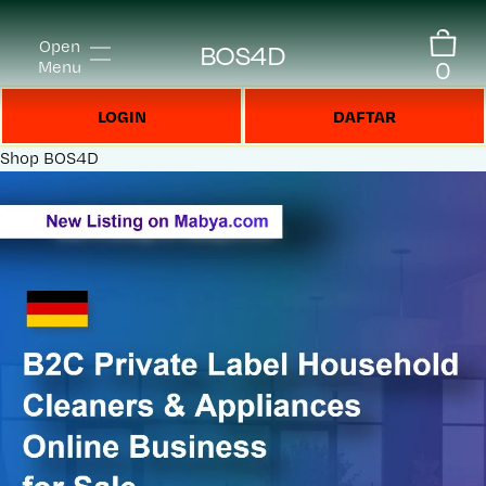
Open
BOS4D
0
Menu
LOGIN
DAFTAR
Shop
BOS4D