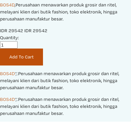
BOS4D
,Perusahaan menawarkan produk grosir dan ritel,
melayani klien dari butik fashion, toko elektronik, hingga
perusahaan manufaktur besar.
S
IDR 29542
O
IDR 29542
a
Quantity:
r
l
i
e
g
Add To Cart
P
i
r
n
i
a
BOS4D
','.Perusahaan menawarkan produk grosir dan ritel, 
c
l
melayani klien dari butik fashion, toko elektronik, hingga 
e
P
perusahaan manufaktur besar.
:
r
BOS4D
','.Perusahaan menawarkan produk grosir dan ritel, 
i
melayani klien dari butik fashion, toko elektronik, hingga 
c
perusahaan manufaktur besar.
e
: