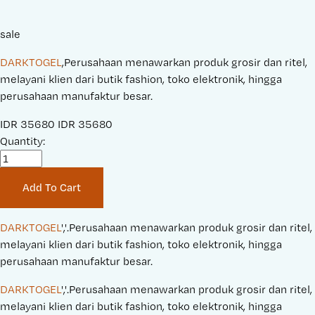
sale
DARKTOGEL
,Perusahaan menawarkan produk grosir dan ritel,
melayani klien dari butik fashion, toko elektronik, hingga
perusahaan manufaktur besar.
S
IDR 35680
O
IDR 35680
a
Quantity:
r
l
i
e
g
Add To Cart
P
i
r
n
i
a
DARKTOGEL
','.Perusahaan menawarkan produk grosir dan ritel, 
c
l
melayani klien dari butik fashion, toko elektronik, hingga 
e
P
perusahaan manufaktur besar.
:
r
DARKTOGEL
','.Perusahaan menawarkan produk grosir dan ritel, 
i
melayani klien dari butik fashion, toko elektronik, hingga 
c