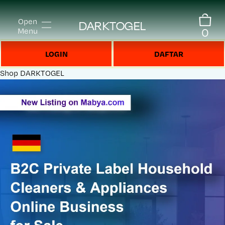
Open
DARKTOGEL
0
Menu
LOGIN
DAFTAR
Shop
DARKTOGEL