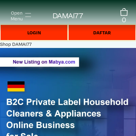
Open
DAMAI77
0
Menu
LOGIN
DAFTAR
Shop
DAMAI77