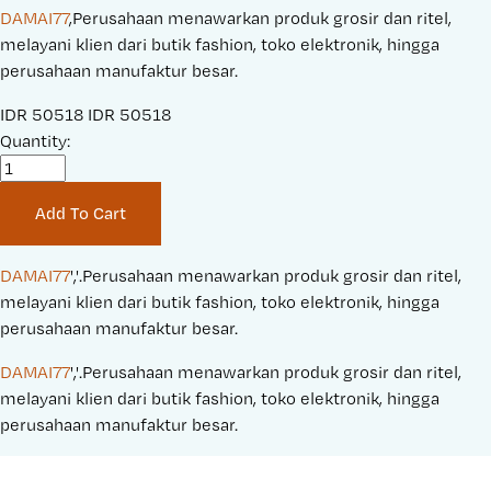
DAMAI77
,Perusahaan menawarkan produk grosir dan ritel,
melayani klien dari butik fashion, toko elektronik, hingga
perusahaan manufaktur besar.
S
IDR 50518
O
IDR 50518
a
Quantity:
r
l
i
e
g
Add To Cart
P
i
r
n
i
a
DAMAI77
','.Perusahaan menawarkan produk grosir dan ritel, 
c
l
melayani klien dari butik fashion, toko elektronik, hingga 
e
P
perusahaan manufaktur besar.
:
r
DAMAI77
','.Perusahaan menawarkan produk grosir dan ritel, 
i
melayani klien dari butik fashion, toko elektronik, hingga 
c
perusahaan manufaktur besar.
e
: