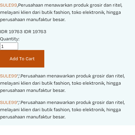
SULE99
,Perusahaan menawarkan produk grosir dan ritel,
melayani klien dari butik fashion, toko elektronik, hingga
perusahaan manufaktur besar.
S
IDR 19763
O
IDR 19763
a
Quantity:
r
l
i
e
g
Add To Cart
P
i
r
n
i
a
SULE99
','.Perusahaan menawarkan produk grosir dan ritel, 
c
l
melayani klien dari butik fashion, toko elektronik, hingga 
e
P
perusahaan manufaktur besar.
:
r
SULE99
','.Perusahaan menawarkan produk grosir dan ritel, 
i
melayani klien dari butik fashion, toko elektronik, hingga 
c
perusahaan manufaktur besar.
e
: