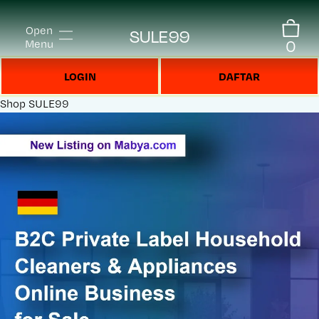
Open
SULE99
0
Menu
LOGIN
DAFTAR
Shop
SULE99