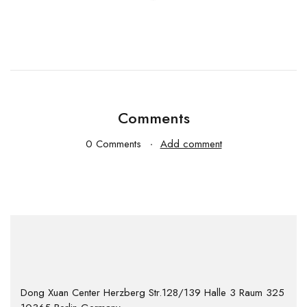
Comments
0 Comments
Add comment
Dong Xuan Center Herzberg Str.128/139 Halle 3 Raum 325