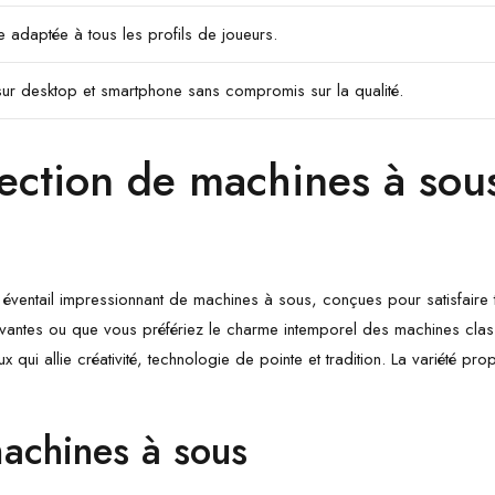
le adaptée à tous les profils de joueurs.
 sur desktop et smartphone sans compromis sur la qualité.
lection de machines à sou
n éventail impressionnant de machines à sous, conçues pour satisfaire
novantes ou que vous préfériez le charme intemporel des machines clas
 qui allie créativité, technologie de pointe et tradition. La variété p
machines à sous