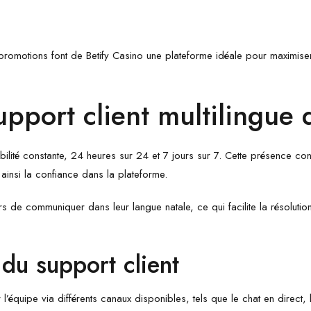
 promotions font de Betify Casino une plateforme idéale pour maximise
 support client multilingu
bilité constante, 24 heures sur 24 et 7 jours sur 7. Cette présence con
insi la confiance dans la plateforme.
rs de communiquer dans leur langue natale, ce qui facilite la résolution
é du support client
er l’équipe via différents canaux disponibles, tels que le chat en direct,