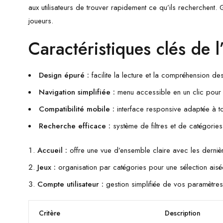
aux utilisateurs de trouver rapidement ce qu’ils recherchent. G
joueurs.
Caractéristiques clés de l’
Design épuré :
facilite la lecture et la compréhension des
Navigation simplifiée :
menu accessible en un clic pour t
Compatibilité mobile :
interface responsive adaptée à to
Recherche efficace :
système de filtres et de catégories
Accueil :
offre une vue d’ensemble claire avec les dernièr
Jeux :
organisation par catégories pour une sélection aisé
Compte utilisateur :
gestion simplifiée de vos paramètres 
Critère
Description