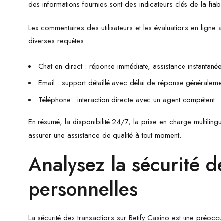
des informations fournies sont des indicateurs clés de la fiabi
Les commentaires des utilisateurs et les évaluations en ligne 
diverses requêtes.
Chat en direct : réponse immédiate, assistance instantané
Email : support détaillé avec délai de réponse généraleme
Téléphone : interaction directe avec un agent compétent
En résumé, la disponibilité 24/7, la prise en charge multilingu
assurer une assistance de qualité à tout moment.
Analysez la sécurité d
personnelles
La sécurité des transactions sur Betify Casino est une préoccu