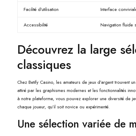
Facilité d’utilisation
Interface convivia
Accessibilité
Navigation fluide
Découvrez la large sé
classiques
Chez Betify Casino, les amateurs de jeux d’argent trouvent u
attiré par les graphismes modernes et les fonctionnalités in
à notre plateforme, vous pouvez explorer une diversité de jeux
chaque joueur, qu’il soit novice ou expérimenté.
Une sélection variée de 