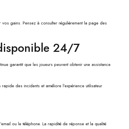
r vos gains. Pensez à consulter régulièrement la page des
e disponible 24/7
tinue garantit que les joueurs peuvent obtenir une assistance
 rapide des incidents et améliore l’expérience utilisateur
 l’email ou le téléphone. La rapidité de réponse et la qualité