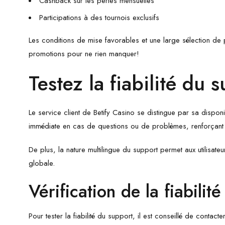
Cashback sur les pertes mensuelles
Participations à des tournois exclusifs
Les conditions de mise favorables et une large sélection de
promotions pour ne rien manquer!
Testez la fiabilité du
Le service client de Betify Casino se distingue par sa disponi
immédiate en cas de questions ou de problèmes, renforçant a
De plus, la nature multilingue du support permet aux utilisateu
globale.
Vérification de la fiabilit
Pour tester la fiabilité du support, il est conseillé de contact