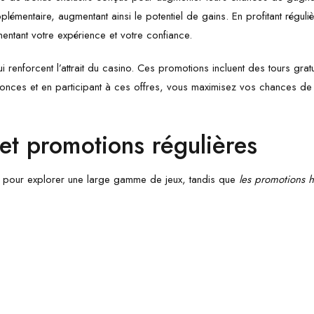
mentaire, augmentant ainsi le potentiel de gains. En profitant régul
entant votre expérience et votre confiance.
 renforcent l’attrait du casino. Ces promotions incluent des tours gra
x annonces et en participant à ces offres, vous maximisez vos chances de
et promotions régulières
s pour explorer une large gamme de jeux, tandis que
les promotions 