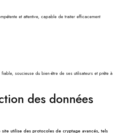
mpétente et attentive, capable de traiter efficacement
 fiable, soucieuse du bien-être de ses utilisateurs et prête à
ection des données
 site utilise des protocoles de cryptage avancés, tels