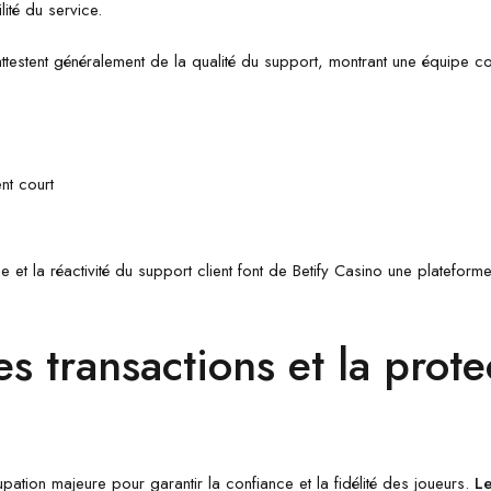
lité du service.
attestent généralement de la qualité du support, montrant une équipe co
e
nt court
e et la réactivité du support client font de Betify Casino une plateforme
es transactions et la prot
pation majeure pour garantir la confiance et la fidélité des joueurs.
Le