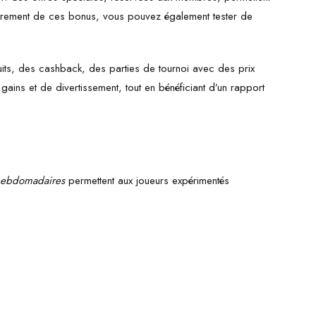
ièrement de ces bonus, vous pouvez également tester de
tuits, des cashback, des parties de tournoi avec des prix
 gains et de divertissement, tout en bénéficiant d’un rapport
hebdomadaires
permettent aux joueurs expérimentés